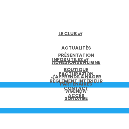
LE CLUB
▴
▾
ACTUALITÉS
PRÉSENTATION
INFOS UTILES
▴
▾
ADHÉSIONS EN LIGNE
BOUTIQUE
FACTURATION
J'APPRENDS À NAGER
RÈGLEMENT INTÉRIEUR
PARTENAIRES
CONTACT
AGENDA
ACCÈS
SONDAGE