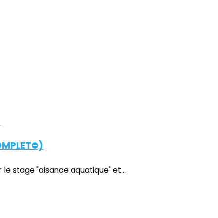
COMPLET⛔)
e stage "aisance aquatique" et...