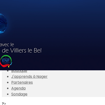
Exporter les lignes sélectionnées
Exporter toutes les colonnes
Exporter uniquement les colonnes affichées
Menu
<
>
Actualités
Présentation
Adhésions en ligne
Boutique
J'apprends à Nager
Partenaires
Agenda
Sondage
?>