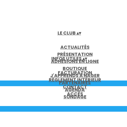
LE CLUB
▴
▾
ACTUALITÉS
PRÉSENTATION
INFOS UTILES
▴
▾
ADHÉSIONS EN LIGNE
BOUTIQUE
FACTURATION
J'APPRENDS À NAGER
RÈGLEMENT INTÉRIEUR
PARTENAIRES
CONTACT
AGENDA
ACCÈS
SONDAGE