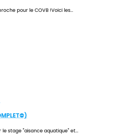
proche pour le COVB !Voici les...
COMPLET⛔)
e stage "aisance aquatique" et...