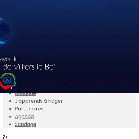
Exporter les lignes sélectionnées
Exporter toutes les colonnes
Exporter uniquement les colonnes affichées
Menu
<
>
Actualités
Présentation
Adhésions en ligne
Boutique
J'apprends à Nager
Partenaires
Agenda
Sondage
?>