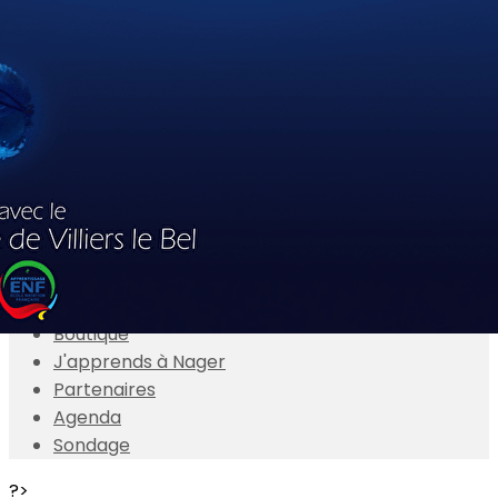
Exporter les lignes sélectionnées
Exporter toutes les colonnes
Exporter uniquement les colonnes affichées
Menu
<
>
Actualités
Présentation
Adhésions en ligne
Boutique
J'apprends à Nager
Partenaires
Agenda
Sondage
?>