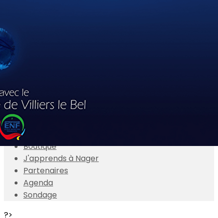
Exporter les lignes sélectionnées
Exporter toutes les colonnes
Exporter uniquement les colonnes affichées
Menu
<
>
Actualités
Présentation
Adhésions en ligne
Boutique
J'apprends à Nager
Partenaires
Agenda
Sondage
?>